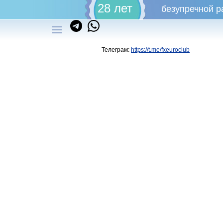
28 лет
безупречной р
Телеграм:
https://t.me/fxeuroclub