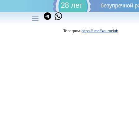
28 лет
безупречной р
Телеграм:
https://t.me/fxeuroclub