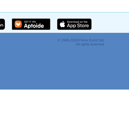
© 1999-2026 Forex EuroClub
:
All rights reserved
Регистрация
Войти
ать программы
ов
Помощь
Общение
О компании