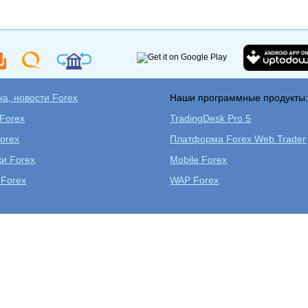
а, новости Forex
Наши программные продукты
 Forex
TradingDesk Pro 5
orex
Платформа Forex Web Trader
ки Forex
Mobile Forex
 Forex
WAP Forex
Открыть реальный
ь учебный счет
Скач
счет
Аналитика Форекс
Обучение Forex
Конкурс трейдер