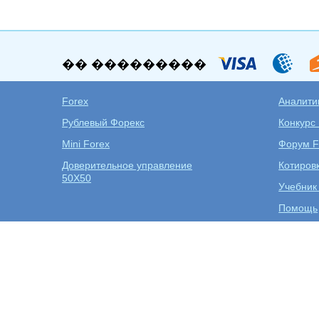
�� ���������
Forex
Аналитик
Рублевый Форекс
Конкурс
Mini Forex
Форум F
Доверительное управление
Котиров
50X50
Учебник
Помощь
Открыт
Дилинговый центр Forex EuroClub
Торговля на Форекс
Торговые платформы