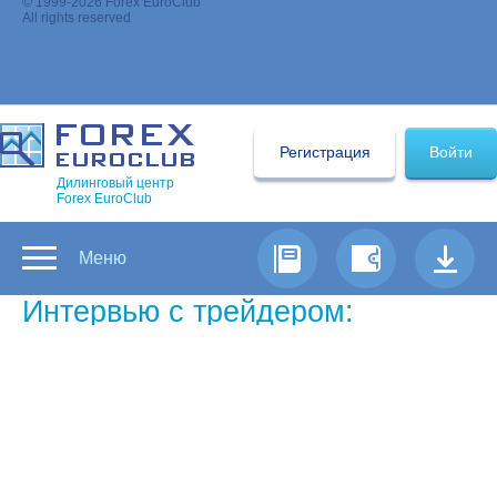
© 1999-2026 Forex EuroClub
All rights reserved
Регистрация
Войти
Дилинговый центр
Forex EuroClub
Меню
Интервью с трейдером:
Аюпов Ринат
Самый успешный трейдер Форекс
недели по версии Forex Euroclub