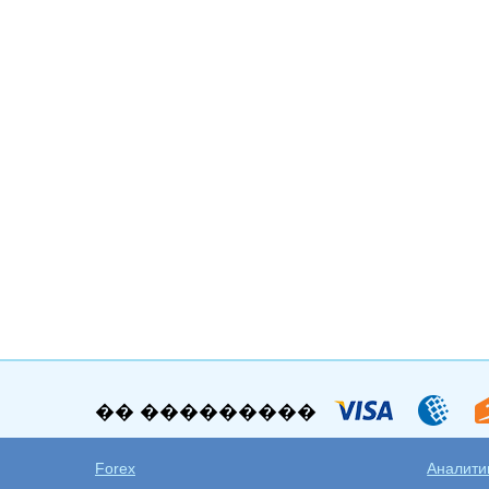
�� ���������
Forex
Аналитик