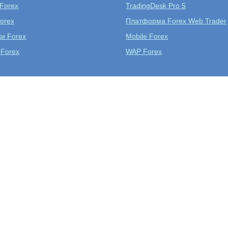
 Forex
TradingDesk Pro 5
orex
Платформа Forex Web Trader
ки Forex
Mobile Forex
 Forex
WAP Forex
Открыть реальный
ь учебный счет
Скач
счет
Аналитика Форекс
Обучение Forex
Конкурс трейдер
ервью с трейдером: Kakhorov Farrukh
й успешный трейдер Форекс недели по версии Forex
м по вашему мнению привлекательность рынка Форек