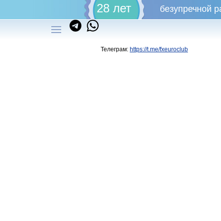
28 лет
безупречной р
Телеграм:
https://t.me/fxeuroclub