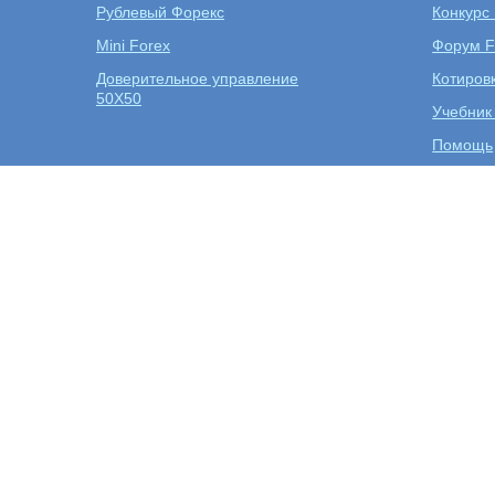
Рублевый Форекс
Конкурс
Mini Forex
Форум F
Доверительное управление
Котиров
50X50
Учебник
Помощь
Открыт
Дилинговый центр Forex EuroClub
Торговля на Форекс
Торговые платформы
Инт
Правила конкурса
Самы
Лидеры конкурса
Статистика предыдущих
В че