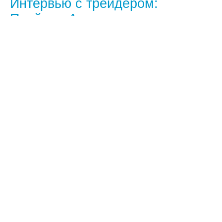
Интервью с трейдером:
Приймак Александр
Самый успешный трейдер Форекс
недели по версии Forex Euroclub
Что вас привлекает в рынке Форекс?
— Возможность свободного, ничем не
ограниченного заработка, развитие
собственных аналитических способностей.
Как вы получили такой высокий
процент прибили на начальный
капитал?
— Я просто тестировал свою стратегию на
конкурсном счете, изучая Вашу торговую
платформу TradingDesk Pro.