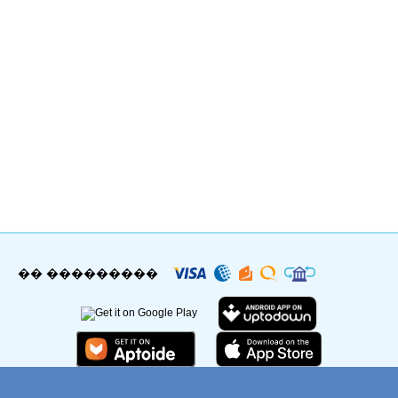
�� ���������