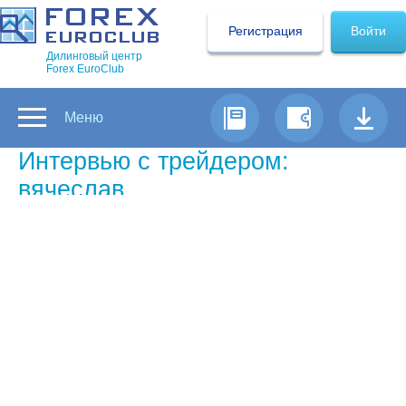
Регистрация
Войти
Дилинговый центр
Forex EuroClub
Меню
Интервью с трейдером:
вячеслав
Самый успешный трейдер Форекс
недели по версии Forex Euroclub
Каковы главные причины, по
которым вы пришли на Forex?
— Любопытство, желание понять систему
торгов, заработать.