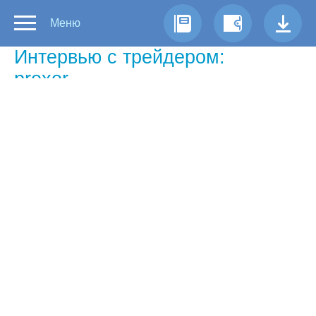
Меню
Интервью с трейдером:
proxor
Самый успешный трейдер Форекс
недели по версии Forex Euroclub
Почему вы решили торговать
именно на Форекс?
— Первое знакомство было именно с
форексом, намного позже познакомился с
фондовым рынком, но остался с форексом.
Как вы получили такой высокий
процент прибили на начальный
капитал?