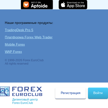
Наши программные продукты:
TradingDesk Pro 5
Платформа Forex Web Trader
Mobile Forex
WAP Forex
© 1999-2026 Forex EuroClub
All rights reserved
Регистрация
Войти
Дилинговый центр
Forex EuroClub