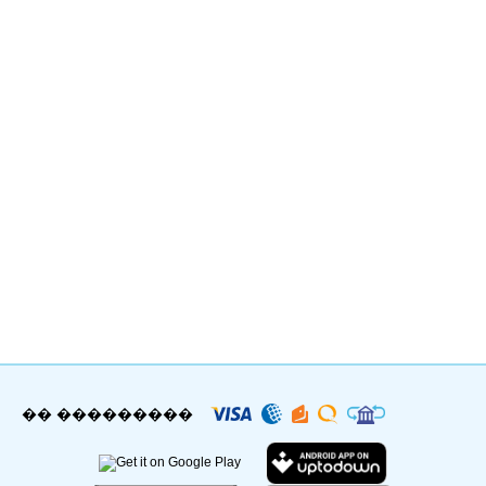
�� ���������