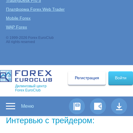
TradingDesk Pro 5
Платформа Forex Web Trader
Mobile Forex
WAP Forex
© 1999-2026 Forex EuroClub
All rights reserved
Регистрация
Войти
Дилинговый центр
Forex EuroClub
Меню
Интервью с трейдером:
Ivanov Den