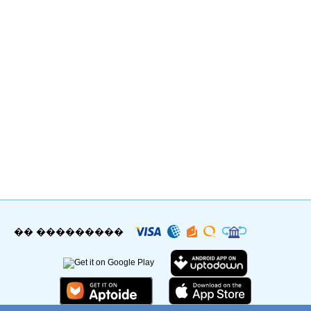
�� ���������