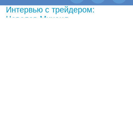
Интервью с трейдером:
Чевелев Михаил
Самый успешный трейдер Форекс
недели по версии Forex Euroclub
Чем вам нравится рынок Форекс?
— Мне нравится, что я могу рассчитывать на
себя и либо зарабатываешь, либо теряешь,
при этом вина или награда в этом только твоя
заслуга.
Как вы получили такой высокий
процент прибыльности?
— Стратегия, разработанная годами.