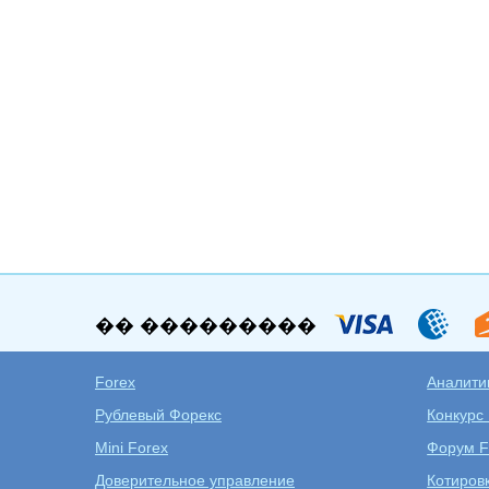
�� ���������
Forex
Аналитик
Рублевый Форекс
Конкурс
Mini Forex
Форум F
Доверительное управление
Котиров