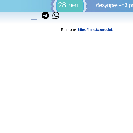
28 лет
безупречной р
Телеграм:
https://t.me/fxeuroclub