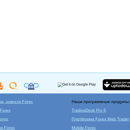
а, новости Forex
Наши программные продукты
 Forex
TradingDesk Pro 5
orex
Платформа Forex Web Trader
ки Forex
Mobile Forex