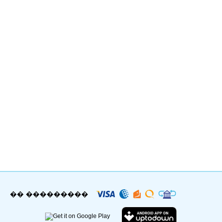
�� ���������