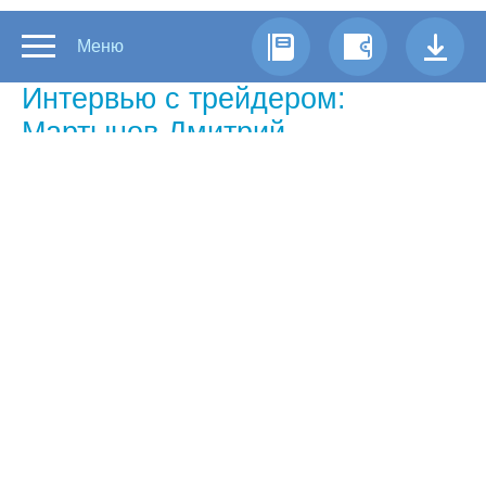
Меню
Интервью с трейдером:
Мартынов Дмитрий
Самый успешный трейдер Форекс
недели по версии Forex Euroclub
Зачем вы занялись торговлей на
Форекс?
— Что бы заработать как можно больше
денег..)
На сколько большой опыт торговли
на Форексе вы имеете?
— Я торгую с 2005 года. Но профессионально