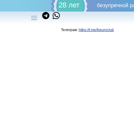
28 лет
безупречной р
Телеграм:
https://t.me/fxeuroclub