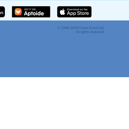
© 1999-2026 Forex EuroClub
:
All rights reserved
Регистрация
Войти
ать программы
ов
Помощь
Общение
О компании