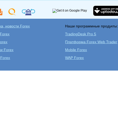
а, новости Forex
Наши программные продукты
 Forex
TradingDesk Pro 5
orex
Платформа Forex Web Trader
ки Forex
Mobile Forex
 Forex
WAP Forex
Открыть реальный
ь учебный счет
Скач
счет
Аналитика Форекс
Обучение Forex
Конкурс трейдер