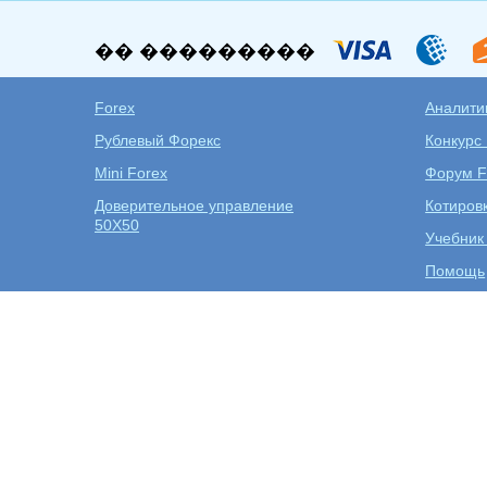
�� ���������
Forex
Аналитик
Рублевый Форекс
Конкурс
Mini Forex
Форум F
Доверительное управление
Котиров
50X50
Учебник
Помощь
Открыт
Дилинговый центр Forex EuroClub
Торговля на Форекс
Торговые платформы