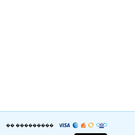
�� ���������