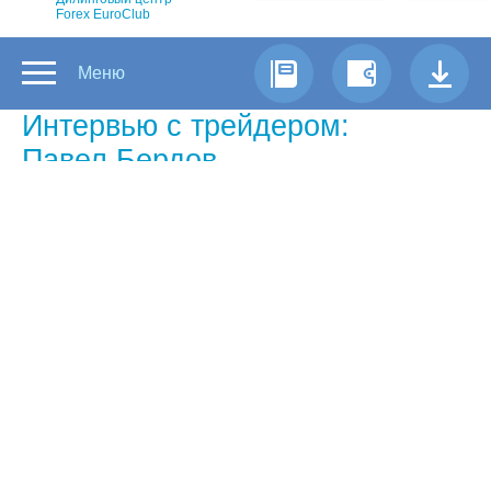
Forex EuroClub
Меню
Интервью с трейдером:
Павел Бердов
Самый успешный трейдер Форекс
недели по версии Forex Euroclub
Почему вы занялись торговлей на
рынке Forex?
— Мне со студенческих времен был
интересен рынок forex, однако, как это часто
бывает, не так чтобы очень. В то время
интернет был по карточкам, а телефоны
кнопочные. Много общался с людьми,
слышал двоякие оценки, кто то зарабатывал