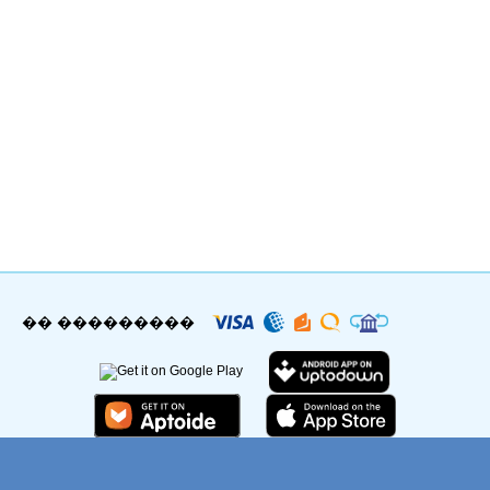
�� ���������