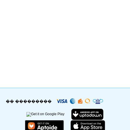
�� ���������