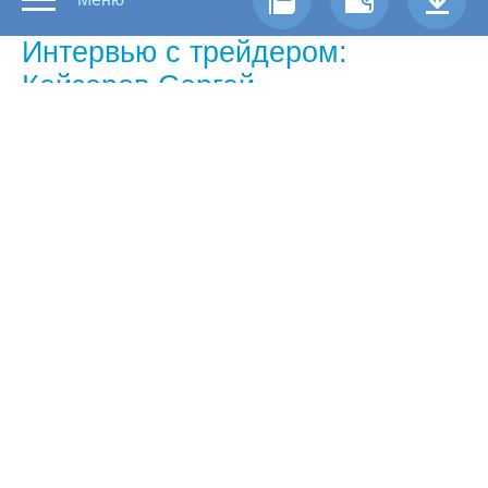
Интервью с трейдером:
Кейзеров Сергей
Самый успешный трейдер Форекс
недели по версии Forex Euroclub
По каким причинам вы решили
заняться торговлей на Forex?
— Почему бы и нет?
Как вы получили такой высокий
процент прибыльности?
— Если честно, пока не считаю, что получил
какой-то выдающийся результат -
прибыльность в сочетании со стабильностью.