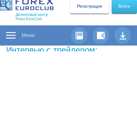
Регистрация
Войти
Дилинговый центр
Forex EuroClub
Меню
Интервью с трейдером:
Snipe87
Самый успешный трейдер Форекс
недели по версии Forex Euroclub
Почему вы занялись торговлей на
рынке Forex?
— Это достаточно интересно и как приятный
бонус - дополнительный заработок