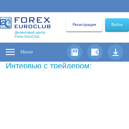
Регистрация
Войти
Дилинговый центр
Forex EuroClub
Меню
Интервью с трейдером:
next
Самый успешный трейдер Форекс
недели по версии Forex Euroclub
Почему для торговли вы выбрали
именно рынок Форекс?