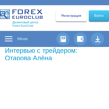
Регистрация
Войти
Дилинговый центр
Forex EuroClub
Меню
Интервью с трейдером:
Отарова Алёна
Самый успешный трейдер Форекс
недели по версии Forex Euroclub
Каковы главные причины, по
которым вы пришли на Forex?
— Зарабатывать деньги.