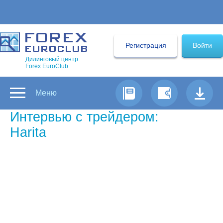
Регистрация
Войти
Дилинговый центр
Forex EuroClub
Меню
Интервью с трейдером:
Harita
Самый успешный трейдер Форекс
недели по версии Forex Euroclub
Зачем вы занялись торговлей на
Форекс?