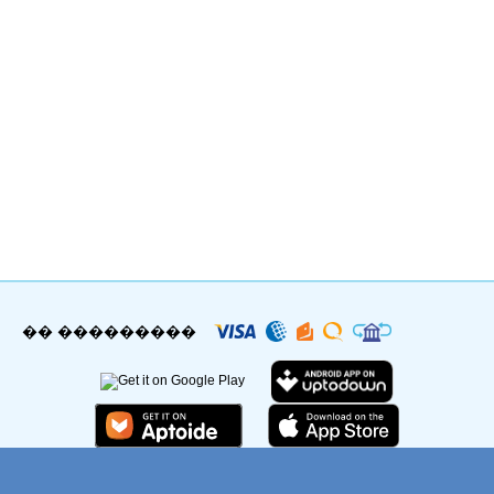
�� ���������