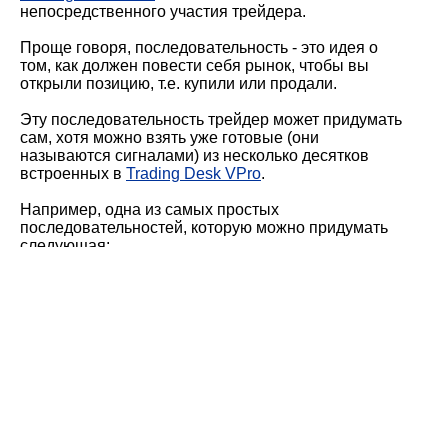
непосредственного участия трейдера.
Проще говоря, последовательность - это идея о
том, как должен повести себя рынок, чтобы вы
открыли позицию, т.е. купили или продали.
Эту последовательность трейдер может придумать
сам, хотя можно взять уже готовые (они
называются сигналами) из несколько десятков
встроенных в
Trading Desk VPro
.
Например, одна из самых простых
последовательностей, которую можно придумать
следующая:
- Если цена закрытия на последней свече была меньше, чем на текущей, то
мы решаем покупать.
- Если цена закрытия на предыдущей свече была больше, чем на текущей,
то мы решаем продавать.
Создание автоматической торговой стратегии
на форекс
Вышеуказанную идею
(т.е. торговую стратегию)
очень легко закодировать в Trading Desk VPro.