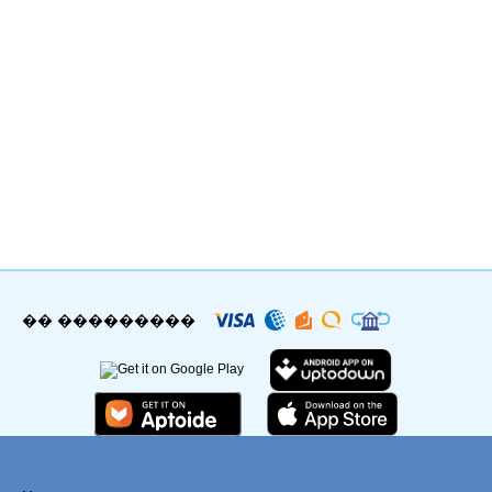
�� ���������