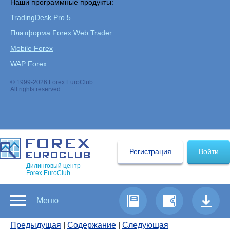
Наши программные продукты:
TradingDesk Pro 5
Платформа Forex Web Trader
Mobile Forex
WAP Forex
© 1999-2026 Forex EuroClub
All rights reserved
Регистрация
Войти
Дилинговый центр
Forex EuroClub
Меню
Предыдущая
|
Содержание
|
Следующая