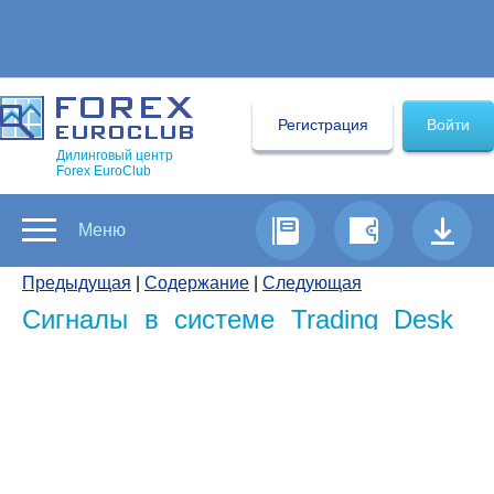
Регистрация
Войти
Дилинговый центр
Forex EuroClub
Меню
Предыдущая
|
Содержание
|
Следующая
Сигналы в системе Trading Desk
VPro
В системе Trading Desk VPro уже встроены
следующие готовые сигналы для формирования
стратегий
:
ADX_Momentum_LX