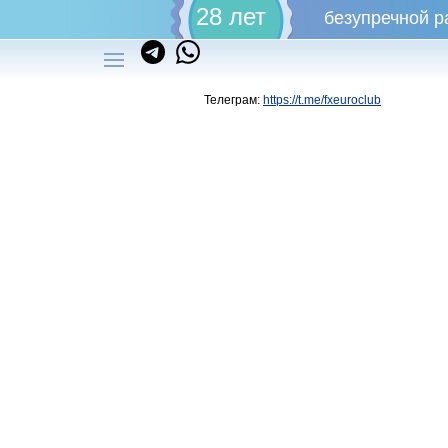
28 лет
безупречной р
Телеграм:
https://t.me/fxeuroclub