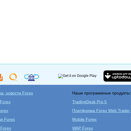
а, новости Forex
Наши программные продукты
 Forex
TradingDesk Pro 5
orex
Платформа Forex Web Trader
ки Forex
Mobile Forex
 Forex
WAP Forex