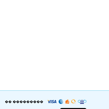
�� ���������