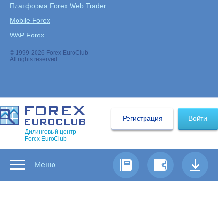
Платформа Forex Web Trader
Mobile Forex
WAP Forex
© 1999-2026 Forex EuroClub
All rights reserved
Регистрация
Войти
Дилинговый центр
Forex EuroClub
Меню
Предыдущая
|
Содержание
|
Следующая
ExitShort