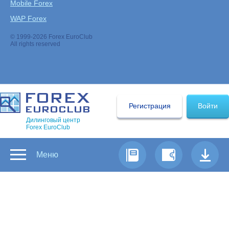
Mobile Forex
WAP Forex
© 1999-2026 Forex EuroClub
All rights reserved
Регистрация
Войти
Дилинговый центр
Forex EuroClub
Меню
Предыдущая
|
Содержание
|
Следующая
Buy
Зарезервированное слово, используемое для
создания заявки на открытие длинной позиции.