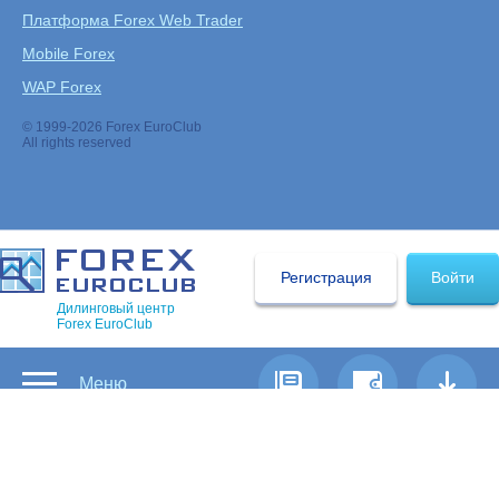
Платформа Forex Web Trader
Mobile Forex
WAP Forex
© 1999-2026 Forex EuroClub
All rights reserved
Регистрация
Войти
Дилинговый центр
Forex EuroClub
Меню
Предыдущая
|
Содержание
|
Следующая
Зарезервированное слово, используемое для
определения цены одного пункта.