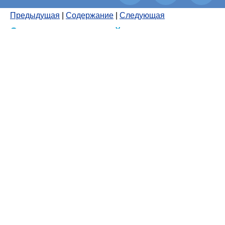
Предыдущая
|
Содержание
|
Следующая
Заявки по заданной цене на
графике
На графике можно отображать
Заявки по заданной
цене
по данному инструменту. Для отображения
заявок по заданной цене
щелкните в окне с
графиком правой кнопкой мыши, и в появившемся
контекстном меню выберите пункт «Показывать» -
«Заявки по заданной цене».