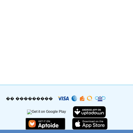
�� ���������