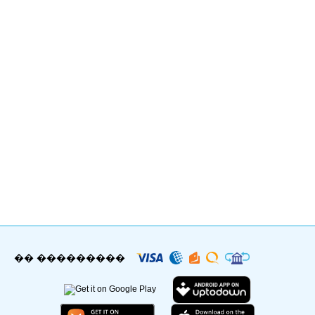
�� ���������