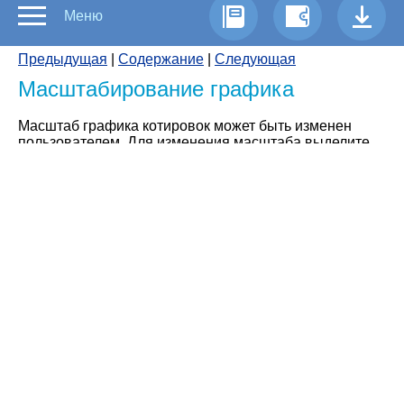
Меню
Предыдущая
|
Содержание
|
Следующая
Масштабирование графика
Масштаб графика котировок может быть изменен
пользователем. Для изменения масштаба выделите
окно с нужным графиком и нажмите кнопки на
панели инструментов, которые выглядят
следующим образом.
Либо для увеличения масштаба нажмите на
цифровой клавиатуре кнопку «+», а для
уменьшения масштаба – кнопку «-».
То же самое можно сделать, нажав на графике
правой кнопкой мыши и в появившемся
контекстном меню выбрав пункты «Увеличить» или
«Уменьшить».