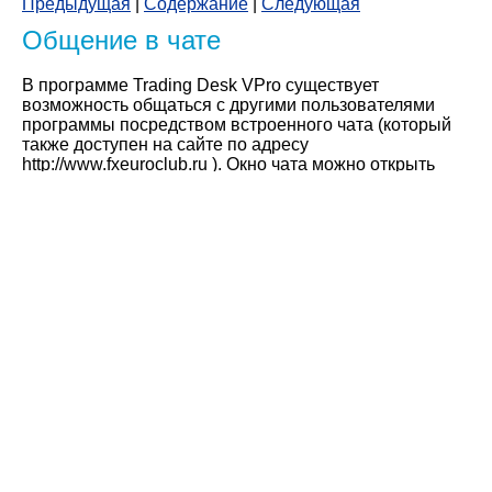
Предыдущая
|
Содержание
|
Следующая
Общение в чате
В программе Trading Desk VPro существует
возможность общаться с другими пользователями
программы посредством встроенного чата (который
также доступен на сайте по адресу
http://www.fxeuroclub.ru ). Окно чата можно открыть
либо на вкладке «Чат»,
либо выбрав на панели инстументов кнопку чата
,
либо щелкнуть в окне правой кнопкой мыши и в
появившемся контекстном меню выбрать пункт
«Окно» - «Выбрать содержание» и далее «Чат».