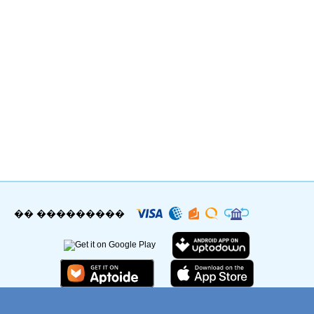
�� ���������