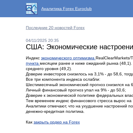
Аналитика Forex Euroclub
Последние 20 новостей Forex
04/11/2025 20:35
США: Экономические настроени
Индекс
экономического оптимизма
RealClearMarkets/T
пункта
месяцем ранее и ниже ожиданий рынка (48,1).
среднего уровня (49,2).
Доверие инвесторов снизилось на 3,1% - до 58,6, тог
Все три компонента индекса ослабли:
Шестимесячный экономический прогноз снизился на 6,
Личный финансовый прогноз упал на 9% - до 50,6;
Доверие к экономической политике федеральных власт
Тем временем индекс финансового стресса вырос на 3%
Аналитики отмечают, что на ухудшение настроений п
денежно-кредитная политика.
Как
закрыть ордер на Forex