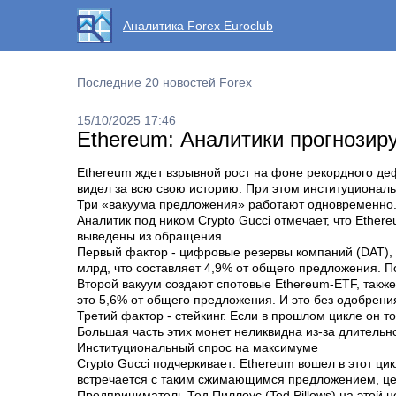
Аналитика Forex Euroclub
Последние 20 новостей Forex
15/10/2025 17:46
Ethereum: Аналитики прогнозир
Ethereum ждет взрывной рост на фоне рекордного д
видел за всю свою историю. При этом институционал
Три «вакуума предложения» работают одновременно
Аналитик под ником Crypto Gucci отмечает, что Eth
выведены из обращения.
Первый фактор - цифровые резервы компаний (DAT), 
млрд, что составляет 4,9% от общего предложения. По
Второй вакуум создают спотовые Ethereum-ETF, такж
это 5,6% от общего предложения. И это без одобрения
Третий фактор - стейкинг. Если в прошлом цикле он т
Большая часть этих монет неликвидна из-за длительно
Институциональный спрос на максимуме
Crypto Gucci подчеркивает: Ethereum вошел в этот 
встречается с таким сжимающимся предложением, цена
Предприниматель Тед Пиллоус (Ted Pillows) на этой 