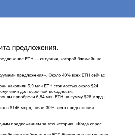
ита предложения.
редложение ETH — ситуация, которой блокчейн не
вакуумами предложения». Около 40% всех ETH сейчас
они накопили 5,9 млн ETH стоимостью около $24
 получения долгосрочной доходности.
 фонды приобрели 6,84 млн ETH на сумму $28 млрд -
около $146 млрд, почти 30% всего предложения.
идным предложением за всю историю. «Когда спрос
 и одобрения стейкинга для ETF Ethereum ждет мощное