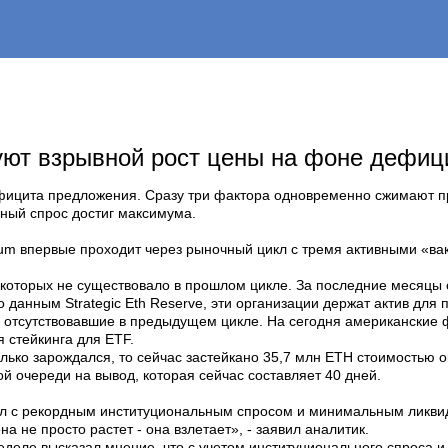
уют взрывной рост цены на фоне дефиц
ефицита предложения. Сразу три фактора одновременно сжимают п
ьный спрос достиг максимума.
.
ereum впервые проходит через рыночный цикл с тремя активными «
которых не существовало в прошлом цикле. За последние месяцы 
 данным Strategic Eth Reserve, эти организации держат актив для
е отсутствовавшие в предыдущем цикле. На сегодня американские
 стейкинга для ETF.
олько зарождался, то сейчас застейкано 35,7 млн ETH стоимостью 
й очереди на вывод, которая сейчас составляет 40 дней.
цикл с рекордным институциональным спросом и минимальным ликв
 не просто растет - она взлетает», - заявил аналитик.
неделе высказал мнение, что с учетом институционального спроса