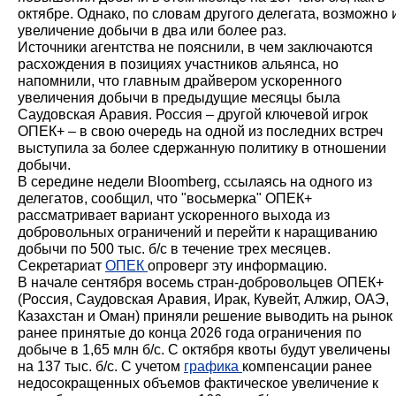
октябре. Однако, по словам другого делегата, возможно 
увеличение добычи в два или более раз.
Источники агентства не пояснили, в чем заключаются
расхождения в позициях участников альянса, но
напомнили, что главным драйвером ускоренного
увеличения добычи в предыдущие месяцы была
Саудовская Аравия. Россия – другой ключевой игрок
ОПЕК+ – в свою очередь на одной из последних встреч
выступила за более сдержанную политику в отношении
добычи.
В середине недели Bloomberg, ссылаясь на одного из
делегатов, сообщил, что "восьмерка" ОПЕК+
рассматривает вариант ускоренного выхода из
добровольных ограничений и перейти к наращиванию
добычи по 500 тыс. б/с в течение трех месяцев.
Секретариат
ОПЕК
опроверг эту информацию.
В начале сентября восемь стран-добровольцев ОПЕК+
(Россия, Саудовская Аравия, Ирак, Кувейт, Алжир, ОАЭ,
Казахстан и Оман) приняли решение выводить на рынок
ранее принятые до конца 2026 года ограничения по
добыче в 1,65 млн б/с. С октября квоты будут увеличены
на 137 тыс. б/с. С учетом
графика
компенсации ранее
недосокращенных объемов фактическое увеличение к