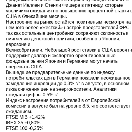
Джанет Иеллен и Стенли Фишера в пятницу, которые
увеличили ожидания по повышению процентной ставки 
США в ближайшие месяцы.
Настроение на рынке остаётся позитивным несмотря на
немного более «жесткий» настрой представителей ФРС
так как остальные центробанки сохраняют склонность к
смягчению денежной политики, особенно в Японии,
еврозоне и
Великобритании. Небольшой рост ставки в США вероят
поддержит доллар и экспортно-ориентированные
фондовые рынки Японии и Германии могут начать
опережать США.
Вышедшие предварительные данные по индексу
потребительских цен в Германии показали неожиданное
замедление инфляции до 0,3% г/г в августе, в основном
из-за снижения цен на энергоносители. Аналитики
ожидали цифры 0,5% г/г.
Индекс настроения потребителей в от Европейской
комиссии в августе был на уровне 8,5, что соответствует
ожиданиям.
FTSE MIB +1,42%
IBEX 35 +0,80%
FTSE 100 -0,25%