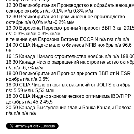
12:30 Великобритания Производство в обрабатывающе
секторе октябрь n/a -0,1% м/м 0,8% м/м
12:30 Великобритания Промышленное производство
октябрь n/a 0,0% м/м -0,2% м/м
13:00 Еврозона Пересмотренный прирост ВВП 3 кв. 201
n/a 0,3% кв/кв 0,3% кв/кв
в течение дня Еврозона Встреча ECOFIN n/a n/a n/a n/a
14:00 США Индекс малого бизнеса NFIB ноябрь n/a 96,6
96,1
16:15 Канада Начало строительства ноябрь n/a n/a 198,0
16:30 Канада Число разрешений на строительство октяб
n/a n/a -6,7% м/м
18:00 Великобритания Прогноз прироста ВВП от NIESR
ноябрь n/a n/a 0,6%
18:00 США Число открытых вакансий от JOLTS октябрь
n/a 5,59 млн. 5,53 млн.
18:00 США Индекс экономического оптимизма IBD/TIPP
декабрь n/a 45,2 45,5
20:50 Канада Выступление главы Банка Канады Полоза
n/a n/a n/a n/a