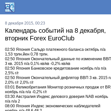
8 декабря 2015, 00:23
Календарь событий на 8 декабря,
вторник Forex EuroClub
02:50 Япония Сальдо платежного баланса октябрь n/a
1,53 трлн.йен 0,78 трлн.
02:50 Япония Окончательный данные по изменению ВВ
3 кв. 2015 n/a 0,1% кв/кв -0,2% кв/кв
02:50 Япония Банковское кредитование ноябрь n/a n/a
2,5% г/г
02:50 Япония Окончательный дефлятор ВВП 3 кв. 2015 n
2,0% г/г 2,0% г/г
03:01 Великобритания Монитор розничных продаж от B
ноябрь n/a n/a -0,2% г/г
03:30 Австралия Индекс делового доверия NAB ноябрь
n/a n/a 2
08:00 Япония Индекс экономических наблюдателей
ноябрь n/a 48,6 48,2