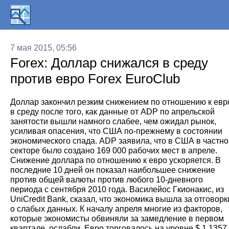
7 мая 2015, 05:56
Foreх: Доллар снижался в среду
против евро Forex EuroClub
Доллар закончил резким снижением по отношению к евр
в среду после того, как данные от ADP по апрельской
занятости вышли намного слабее, чем ожидал рынок,
усиливая опасения, что США по-прежнему в состоянии
экономического спада. ADP заявила, что в США в частн
секторе было создано 169 000 рабочих мест в апреле.
Снижение доллара по отношению к евро ускоряется. В
последние 10 дней он показал наибольшее снижение
против общей валюты против любого 10-дневного
периода с сентября 2010 года. Василейос Гкионакис, из
UniCredit Bank, сказал, что экономика вышла за отговорк
о слабых данных. К началу апреля многие из факторов,
которые экономисты обвиняли за замедление в первом
квартале, ослабли. Евро торговалось на уровне $ 1,1357,