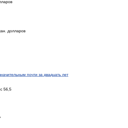
лларов
кан. долларов
начительным почти за двадцать лет
с 56,5
7