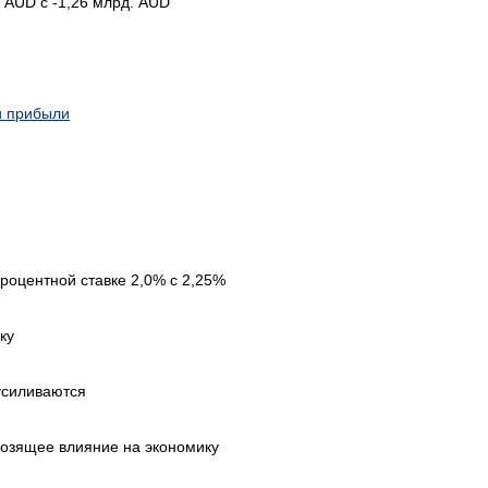
. AUD с -1,26 млрд. AUD
и прибыли
роцентной ставке 2,0% с 2,25%
ку
усиливаются
мозящее влияние на экономику