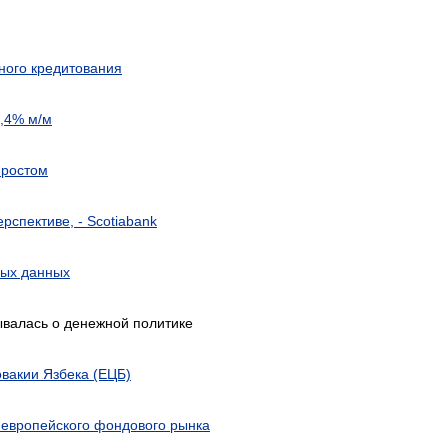
ного кредитования
0,4% м/м
 ростом
рспективе, - Scotiabank
вых данных
ывалась о денежной политике
вакии Язбека (ЕЦБ)
 европейского фондового рынка