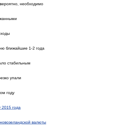
 вероятно, необходимо
ржанными
сходы
ню ближайшие 1-2 года
ыло стабильным
резко упали
том году
у 2015 года
 новозеландской валюты