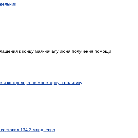
едельник
глашения к концу мая-началу июня получения помощи
 и контроль, а не монетарную политику
составил 134,2 млрд. евро