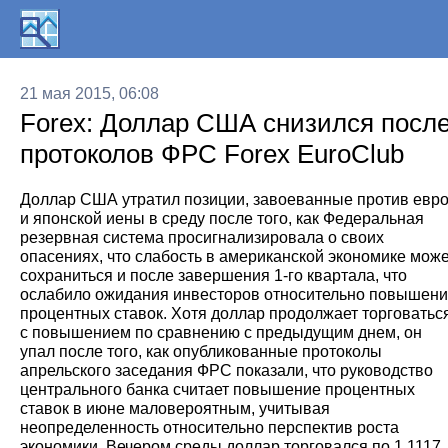
21 мая 2015, 06:08
Forex: Доллар США снизился посл
протоколов ФРС Forex EuroClub
Доллар США утратил позиции, завоеванные против евр
и японской иены в среду после того, как Федеральная
резервная система просигнализировала о своих
опасениях, что слабость в американской экономике може
сохраниться и после завершения 1-го квартала, что
ослабило ожидания инвесторов относительно повышен
процентных ставок. Хотя доллар продолжает торговатьс
с повышением по сравнению с предыдущим днем, он
упал после того, как опубликованные протоколы
апрельского заседания ФРС показали, что руководство
центрального банка считает повышение процентных
ставок в июне маловероятным, учитывая
неопределенность относительно перспектив роста
экономики. Вечером среды доллар торговался по 1,1117