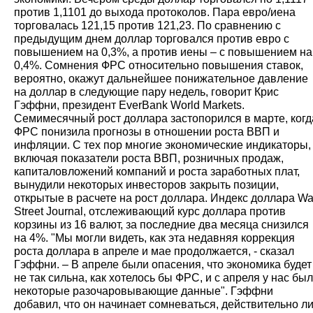
против 1,1101 до выхода протоколов. Пара евро/иена
торговалась 121,15 против 121,23. По сравнению с
предыдущим днем доллар торговался против евро с
повышением на 0,3%, а против иены – с повышением на
0,4%. Сомнения ФРС относительно повышения ставок,
вероятно, окажут дальнейшее понижательное давление
на доллар в следующие пару недель, говорит Крис
Гэффни, президент EverBank World Markets.
Семимесячный рост доллара застопорился в марте, когд
ФРС понизила прогнозы в отношении роста ВВП и
инфляции. С тех пор многие экономические индикаторы,
включая показатели роста ВВП, розничных продаж,
капиталовложений компаний и роста заработных плат,
вынудили некоторых инвесторов закрыть позиции,
открытые в расчете на рост доллара. Индекс доллара Wa
Street Journal, отслеживающий курс доллара против
корзины из 16 валют, за последние два месяца снизился
на 4%. "Мы могли видеть, как эта недавняя коррекция
роста доллара в апреле и мае продолжается, - сказал
Гэффни. – В апреле были опасения, что экономика будет
не так сильна, как хотелось бы ФРС, и с апреля у нас бы
некоторые разочаровывающие данные". Гэффни
добавил, что он начинает сомневаться, действительно л