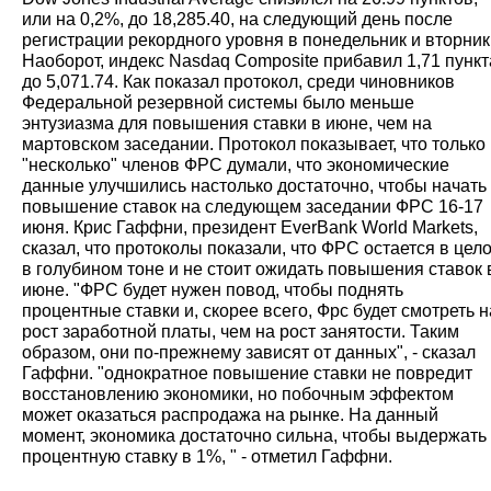
или на 0,2%, до 18,285.40, на следующий день после
регистрации рекордного уровня в понедельник и вторник
Наоборот, индекс Nasdaq Composite прибавил 1,71 пункт
до 5,071.74. Как показал протокол, среди чиновников
Федеральной резервной системы было меньше
энтузиазма для повышения ставки в июне, чем на
мартовском заседании. Протокол показывает, что только
"несколько" членов ФРС думали, что экономические
данные улучшились настолько достаточно, чтобы начать
повышение ставок на следующем заседании ФРС 16-17
июня. Крис Гаффни, президент EverBank World Markets,
сказал, что протоколы показали, что ФРС остается в цел
в голубином тоне и не стоит ожидать повышения ставок 
июне. "ФРС будет нужен повод, чтобы поднять
процентные ставки и, скорее всего, Фрс будет смотреть н
рост заработной платы, чем на рост занятости. Таким
образом, они по-прежнему зависят от данных", - сказал
Гаффни. "однократное повышение ставки не повредит
восстановлению экономики, но побочным эффектом
может оказаться распродажа на рынке. На данный
момент, экономика достаточно сильна, чтобы выдержать
процентную ставку в 1%, " - отметил Гаффни.