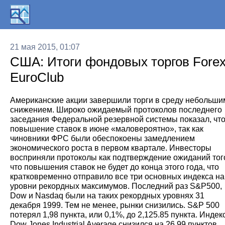
21 мая 2015, 01:07
США: Итоги фондовых торгов Fore
EuroClub
Американские акции завершили торги в среду небольши
снижением. Широко ожидаемый протоколов последнего
заседания Федеральной резервной системы показал, чт
повышение ставок в июне «маловероятно», так как
чиновники ФРС были обеспокоены замедлением
экономического роста в первом квартале. Инвесторы
восприняли протоколы как подтверждение ожиданий тог
что повышения ставок не будет до конца этого года, что
кратковременно отправило все три основных индекса на
уровни рекордных максимумов. Последний раз S&P500,
Dow и Nasdaq были на таких рекордных уровнях 31
декабря 1999. Тем не менее, рынки снизились. S&P 500
потерял 1,98 пункта, или 0,1%, до 2,125.85 пункта. Индек
Dow Jones Industrial Average снизился на 26.99 пунктов,