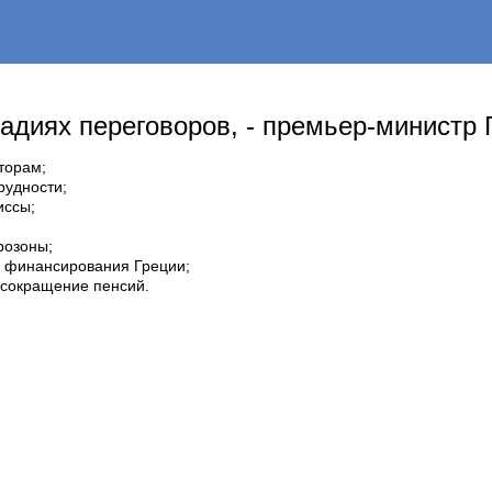
диях переговоров, - премьер-министр 
торам;
рудности;
иссы;
розоны;
ы финансирования Греции;
 сокращение пенсий.