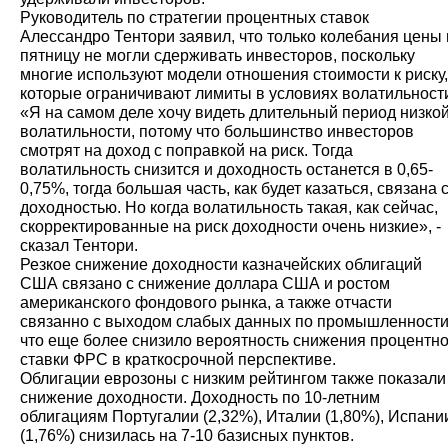
Руководитель по стратегии процентных ставок
Алессандро Тентори заявил, что только колебания цены 
пятницу не могли сдерживать инвесторов, поскольку
многие используют модели отношения стоимости к риску,
которые ограничивают лимиты в условиях волатильност
«Я на самом деле хочу видеть длительный период низко
волатильности, потому что большинство инвесторов
смотрят на доход с поправкой на риск. Тогда
волатильность снизится и доходность останется в 0,65-
0,75%, тогда большая часть, как будет казаться, связана 
доходностью. Но когда волатильность такая, как сейчас,
скорректированные на риск доходности очень низкие», -
сказал Тентори.
Резкое снижение доходности казначейских облигаций
США связано с снижение доллара США и ростом
американского фондового рынка, а также отчасти
связанно с выходом слабых данных по промышленности
что еще более снизило вероятность снижения процентн
ставки ФРС в краткосрочной перспективе.
Облигации еврозоны с низким рейтингом также показали
снижение доходности. Доходность по 10-летним
облигациям Португалии (2,32%), Италии (1,80%), Испани
(1,76%) снизилась на 7-10 базисных пунктов.