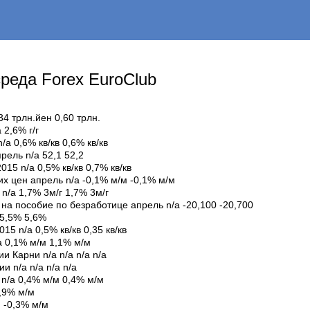
реда Forex EuroClub
4 трлн.йен 0,60 трлн.
 2,6% г/г
a 0,6% кв/кв 0,6% кв/кв
ель n/a 52,1 52,2
15 n/a 0,5% кв/кв 0,7% кв/кв
х цен апрель n/a -0,1% м/м -0,1% м/м
n/a 1,7% 3м/г 1,7% 3м/г
а пособие по безработице апрель n/a -20,100 -20,700
 5,5% 5,6%
5 n/a 0,5% кв/кв 0,35 кв/кв
 0,1% м/м 1,1% м/м
 Карни n/a n/a n/a n/a
 n/a n/a n/a n/a
n/a 0,4% м/м 0,4% м/м
,9% м/м
 -0,3% м/м