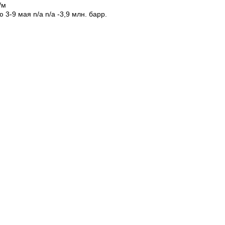
/м
3-9 мая n/a n/a -3,9 млн. барр.