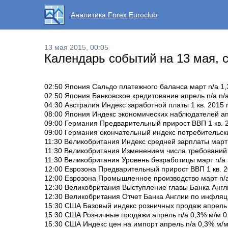
Аналитика Forex Euroclub
13 мая 2015, 00:05
Календарь событий на 13 мая, с
02:50 Япония Сальдо платежного баланса март n/a 1,3
02:50 Япония Банковское кредитование апрель n/a n/a
04:30 Австралия Индекс заработной платы 1 кв. 2015 n/
08:00 Япония Индекс экономических наблюдателей апр
09:00 Германия Предварительный прирост ВВП 1 кв. 20
09:00 Германия окончательный индекс потребительски
11:30 Великобритания Индекс средней зарплаты март 
11:30 Великобритания Изменением числа требований н
11:30 Великобритания Уровень безработицы март n/a
12:00 Еврозона Предварительный прирост ВВП 1 кв. 201
12:00 Еврозона Промышленное производство март n/a
12:30 Великобритания Выступление главы Банка Англии
12:30 Великобритания Отчет Банка Англии по инфляции
15:30 США Базовый индекс розничных продаж апрель 
15:30 США Розничные продажи апрель n/a 0,3% м/м 0
15:30 США Индекс цен на импорт апрель n/a 0,3% м/м