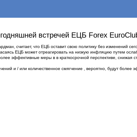
егодняшней встречей ЕЦБ Forex EuroClu
ардман, считает, что ЕЦБ оставит свою политику без изменений се
опасаясь ЕЦБ может отреагировать на низкую инфляцию путем осла
 более эффективные меры в в краткосрочной перспективе, снижая 
чений и / или количественное смягчение , вероятно, будут более