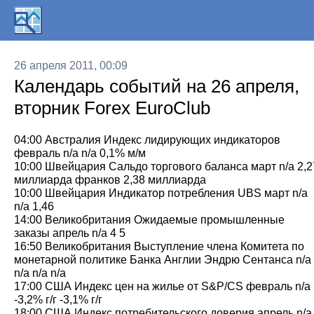
26 апреля 2011, 00:09
Календарь событий на 26 апреля,
вторник Forex EuroClub
04:00 Австралия Индекс лидирующих индикаторов
февраль n/a n/a 0,1% м/м
10:00 Швейцария Сальдо торгового баланса март n/a 2,2
миллиарда франков 2,38 миллиарда
10:00 Швейцария Индикатор потребления UBS март n/a
n/a 1,46
14:00 Великобритания Ожидаемые промышленные
заказы апрель n/a 4 5
16:50 Великобритания Выступление члена Комитета по
монетарной политике Банка Англии Эндрю Сентанса n/a
n/a n/a n/a
17:00 США Индекс цен на жилье от S&P/CS февраль n/a
-3,2% г/г -3,1% г/г
18:00 США Индекс потребительского доверия апрель n/a