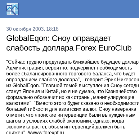
30 октября 2003, 18:18
GlobalEqon: Сноу оправдает
слабость доллара Forex EuroClub
"Сейчас трудно предугадать ближайшее будущее доллар
Администрация, вероятно, подчеркнет необходимость
более сбалансированного торгового баланса, что будет
оправданием слабого доллара", - говорит Эрик Никерсо
из GlobalEqon. "Главной темой выступления Сноу сегод
станут Япония и Китай, но я не думаю, что Казначейство
формально обозначит их как страны, манипулирующие
валютами". "Вместо этого будет сказано о необходимост
большей гибкости для азиатских валют. Сноу наверняка
отметит, что японские интервенции были вынужденным
шагом в условиях слабой экономики, однако, когда
экономика растет, объем интервенций должен быть
снижен". ///www.forexpf.ru