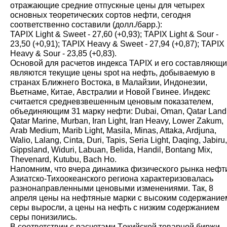
отражающие средние отпускные цены для четырех
основных теоретических сортов нефти, сегодня
соответственно составили (долл./барр.):
TAPIX Light & Sweet - 27,60 (+0,93); TAPIX Light & Sour -
23,50 (+0,91); TAPIX Heavy & Sweet - 27,94 (+0,87); TAPIX
Heavy & Sour - 23,85 (+0,83).
Основой для расчетов индекса TAPIX и его составляющи
являются текущие цены spot на нефть, добываемую в
странах Ближнего Востока, в Малайзии, Индонезии,
Вьетнаме, Китае, Австралии и Новой Гвинее. Индекс
считается средневзвешенным ценовым показателем,
объединяющим 31 марку нефти: Dubai, Oman, Qatar Land
Qatar Marine, Murban, Iran Light, Iran Heavy, Lower Zakum,
Arab Medium, Marib Light, Masila, Minas, Attaka, Ardjuna,
Walio, Lalang, Cinta, Duri, Tapis, Seria Light, Daqing, Jabiru,
Gippsland, Widuri, Labuan, Belida, Handil, Bontang Mix,
Thevenard, Kutubu, Bach Ho.
Напомним, что вчера динамика физического рынка нефт
Азиатско-Тихоокеанского региона характеризовалась
разнонаправленными ценовыми изменениями. Так, 8
апреля цены на нефтяные марки с высоким содержание
серы выросли, а цены на нефть с низким содержанием
серы понизились.
В соответствии с расчетами Tокийской товарной биржи