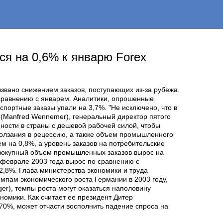
я на 0,6% к январю Forex
ызвано снижением заказов, поступающих из-за рубежа.
 сравнению с январем. Аналитики, опрошенные
кспортные заказы упали на 3,7%. "Не исключено, что в
(Manfred Wennemer), генеральный директор пятого
ности в страны с дешевой рабочей силой, чтобы
сползания в рецессию, а также объем промышленного
 на 0,8%, а уровень заказов на потребительские
совокупный объем промышленных заказов вырос на
-феврале 2003 года вырос по сравнению с
2,8%. Глава министерства экономики и труда
емпам экономического роста Германии в 2003 году,
r), темпы роста могут оказаться наполовину
омики. Как считает ее президент Дитер
 70%, может отчасти восполнить падение спроса на