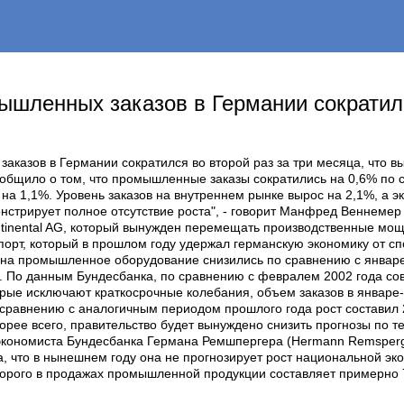
шленных заказов в Германии сократилс
аказов в Германии сократился во второй раз за три месяца, что в
ообщило о том, что промышленные заказы сократились на 0,6% по
 на 1,1%. Уровень заказов на внутреннем рынке вырос на 2,1%, а э
трирует полное отсутствие роста", - говорит Манфред Веннемер 
tinental AG, который вынужден перемещать производственные мощ
спорт, который в прошлом году удержал германскую экономику от 
на промышленное оборудование снизились по сравнению с январем
,1%. По данным Бундесбанка, по сравнению с февралем 2002 года 
орые исключают краткосрочные колебания, объем заказов в январе
 сравнению с аналогичным периодом прошлого года рост составил 
корее всего, правительство будет вынуждено снизить прогнозы по т
экономиста Бундесбанка Германа Ремшпергера (Hermann Remsperge
то в нынешнем году она не прогнозирует рост национальной экон
я которого в продажах промышленной продукции составляет примерно