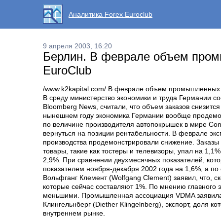
Аналитика Forex Euroclub
9 апреля 2003, 16:20
Берлин. В феврале объем промы
EuroClub
/www.k2kapital.com/ В феврале объем промышленных з
В среду министерство экономики и труда Германии с
Bloomberg News, считали, что объем заказов снизится
нынешнем году экономика Германии вообще продемонс
по величине производителя автопокрышек в мире Con
вернуться на позиции рентабельности. В феврале эк
производства продемонстрировали снижение. Заказы 
товары, такие как тостеры и телевизоры, упал на 1
2,9%. При сравнении двухмесячных показателей, кот
показателем ноября-декабря 2002 года на 1,6%, а по
Вольфганг Клемент (Wolfgang Clement) заявил, что, с
которые сейчас составляют 1%. По мнению главного 
меньшими. Промышленная ассоциация VDMA заявила, ч
Клингельнберг (Diether Klingelnberg), экспорт, дол
внутреннем рынке.