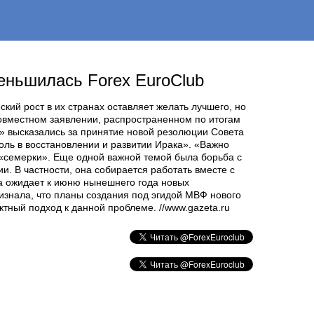
еньшилась Forex EuroClub
ий рост в их странах оставляет желать лучшего, но
совместном заявлении, распространенном по итогам
» высказались за принятие новой резолюции Совета
оль в восстановлении и развитии Ирака». «Важно
 «семерки». Еще одной важной темой была борьба с
 В частности, она собирается работать вместе с
а ожидает к июню нынешнего года новых
изнала, что планы создания под эгидой МВФ нового
тный подход к данной проблеме. //www.gazeta.ru