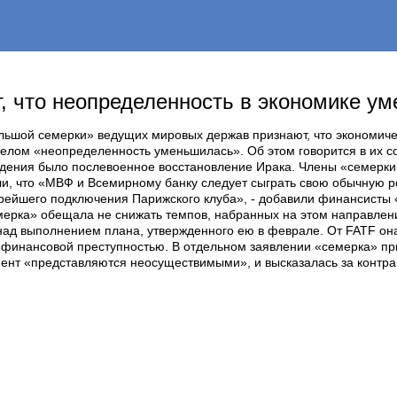
 что неопределенность в экономике ум
ьшой семерки» ведущих мировых держав признают, что экономическ
в целом «неопределенность уменьшилась». Об этом говорится в их 
ждения было послевоенное восстановление Ирака. Члены «семерки
ли, что «МВФ и Всемирному банку следует сыграть свою обычную р
орейшего подключения Парижского клуба», - добавили финансисты
ка» обещала не снижать темпов, набранных на этом направлении.
д выполнением плана, утвержденного ею в феврале. От FATF он
 финансовой преступностью. В отдельном заявлении «семерка» пр
ент «представляются неосуществимыми», и высказалась за контрак